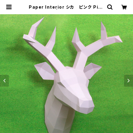
Paper Interior シカ ピンク Pink
Deer | むにむに製作所