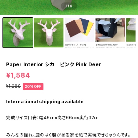
1
/6
Paper Interior シカ ピンク Pink Deer
¥1,584
¥1,980
20%OFF
International shipping available
完成サイズ目安：幅46㎝×高さ66㎝×奥行32㎝
みんなの憧れ、鹿のはく製がある家を紙で実現できちゃうんです。