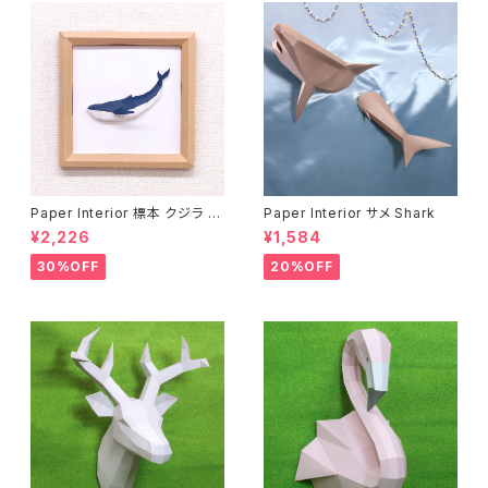
Paper Interior 標本 クジラ s
Paper Interior サメ Shark
pecimen whale
¥2,226
¥1,584
30%OFF
20%OFF