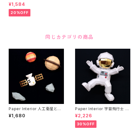
Pink Deer
¥1,584
20%OFF
同じカテゴリの商品
Paper Interior 人工衛星と惑
Paper Interior 宇宙飛行士 s
星 satellites and planets
paceman
¥1,680
¥2,226
30%OFF