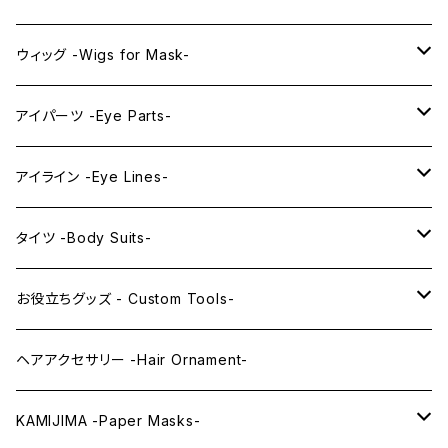
プレミアムウィッグ -Premium Wigs-
KAWAII series
アニメマスク -Anime Masks-
ウィッグ -Wigs for Mask-
プレミアムレンズアイ -Premium Lens eye-
IDOL series
ドールマスク -Doll Masks-
ロング -Long-
アイパーツ -Eye Parts-
PRINCESS series
ミドル -Middle-
レンズアイ -Lens Eyes-
アイライン -Eye Lines-
レンズアイ
KAWAII Little series
クリスタルアイ -Crystal Eyes-
アイラインステッカー -Eye Line Stickers-
タイツ -Body Suits-
レンズアイEX
まゆ毛 -Eyebrows-
全身タイツ -Full Body Suits-
お役立ちグッズ - Custom Tools-
まつ毛 -Eyelash-
上半身タイツ -Upper Body Suits-
カスタム用品 -Custom Tools-
ヘアアクセサリー -Hair Ornament-
ウィッグメンテナンス -Wig Maintenance-
KAMIJIMA -Paper Masks-