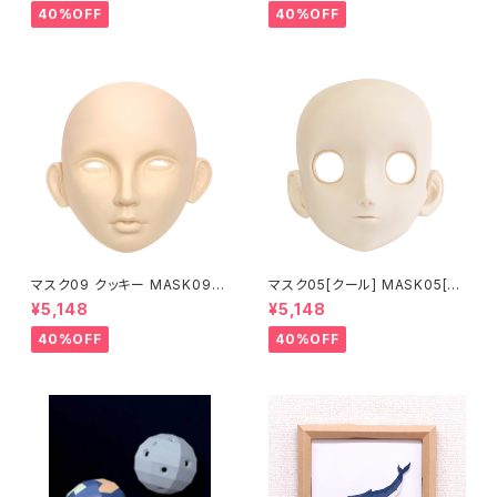
up
up
40%OFF
40%OFF
マスク09 クッキー MASK09
マスク05[クール] MASK05[C
“COOKIE”
OOL]
¥5,148
¥5,148
40%OFF
40%OFF