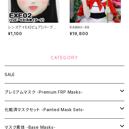
レンズアイEX[ピュア]パープル
KAWAII-69
Lens Eye EX[PURE]purple
¥1,100
¥19,800
CATEGORY
SALE
プレミアムマスク -Premium FRP Masks-
KAWAII PREMIUM Mask & Wig Sets
化粧済マスクセット -Painted Mask Sets-
プレミアムマスク素体-Premium base masks-
KAWAII EX series
マスク素体 -Base Masks-