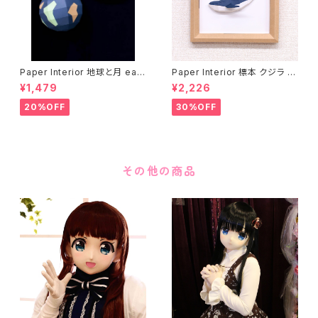
Paper Interior 地球と月 eart
Paper Interior 標本 クジラ s
h and moon
pecimen whale
¥1,479
¥2,226
20%OFF
30%OFF
その他の商品