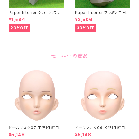
Paper Interior シカ ホワイト
Paper Interior フラミンゴ Fla
White Deer
mingo
¥1,584
¥2,506
20%OFF
30%OFF
セール中の商品
ドールマスク07［T型］化粧目穴
ドールマスク06［K型］化粧目穴
処理済 MASK07 [DOLL T] O
処理 MASK06 [DOLL K] Op
¥5,148
¥5,148
pening eye hole and make
ening eye hole and make