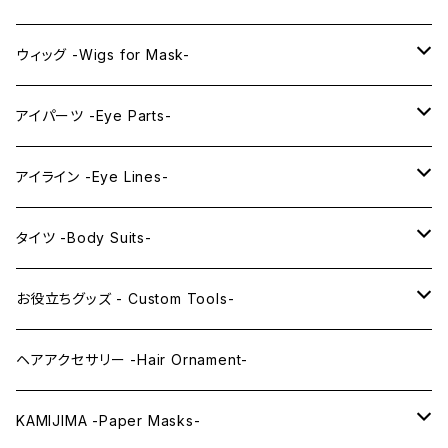
プレミアムウィッグ -Premium Wigs-
KAWAII series
アニメマスク -Anime Masks-
ウィッグ -Wigs for Mask-
プレミアムレンズアイ -Premium Lens eye-
IDOL series
ドールマスク -Doll Masks-
ロング -Long-
アイパーツ -Eye Parts-
PRINCESS series
ミドル -Middle-
レンズアイ -Lens Eyes-
アイライン -Eye Lines-
レンズアイ
KAWAII Little series
クリスタルアイ -Crystal Eyes-
アイラインステッカー -Eye Line Stickers-
タイツ -Body Suits-
レンズアイEX
まゆ毛 -Eyebrows-
全身タイツ -Full Body Suits-
お役立ちグッズ - Custom Tools-
まつ毛 -Eyelash-
上半身タイツ -Upper Body Suits-
カスタム用品 -Custom Tools-
ヘアアクセサリー -Hair Ornament-
ウィッグメンテナンス -Wig Maintenance-
KAMIJIMA -Paper Masks-