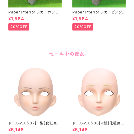
Paper Interior シカ ホワイト
Paper Interior シカ ピンク
White Deer
Pink Deer
¥1,584
¥1,584
20%OFF
20%OFF
セール中の商品
ドールマスク07［T型］化粧目穴
ドールマスク06［K型］化粧目穴
処理済 MASK07 [DOLL T] O
処理 MASK06 [DOLL K] Op
¥5,148
¥5,148
pening eye hole and make
ening eye hole and make