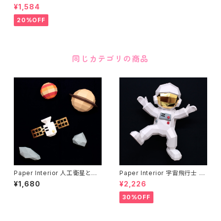
ー Silver skull
¥1,584
20%OFF
同じカテゴリの商品
Paper Interior 人工衛星と惑
Paper Interior 宇宙飛行士 s
星 satellites and planets
paceman
¥1,680
¥2,226
30%OFF