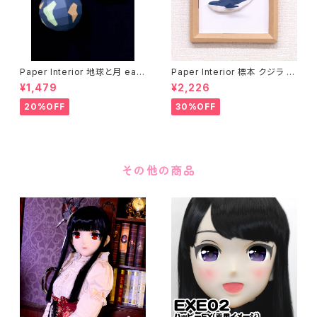
Paper Interior 地球と月 eart
Paper Interior 標本 クジラ s
h and moon
pecimen whale
¥1,479
¥2,226
20%OFF
30%OFF
その他の商品