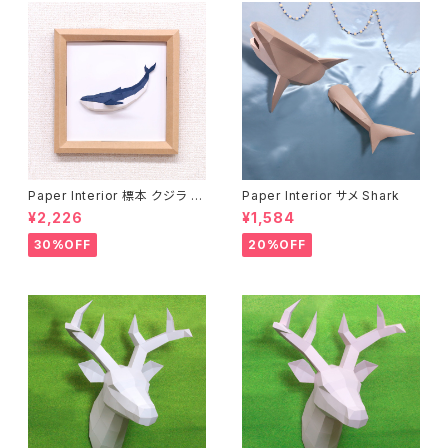
Paper Interior 標本 クジラ s
Paper Interior サメ Shark
pecimen whale
¥2,226
¥1,584
30%OFF
20%OFF