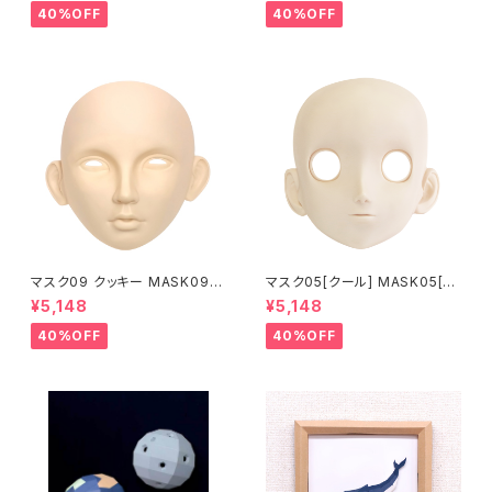
up
up
40%OFF
40%OFF
マスク09 クッキー MASK09
マスク05[クール] MASK05[C
“COOKIE”
OOL]
¥5,148
¥5,148
40%OFF
40%OFF