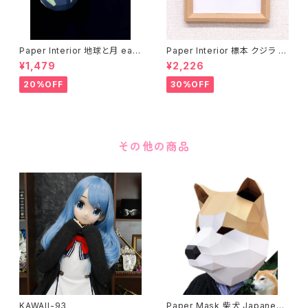
Paper Interior 地球と月 eart
Paper Interior 標本 クジラ s
h and moon
pecimen whale
¥1,479
¥2,226
20%OFF
30%OFF
その他の商品
KAWAII-93
Paper Mask 柴犬 Japanese