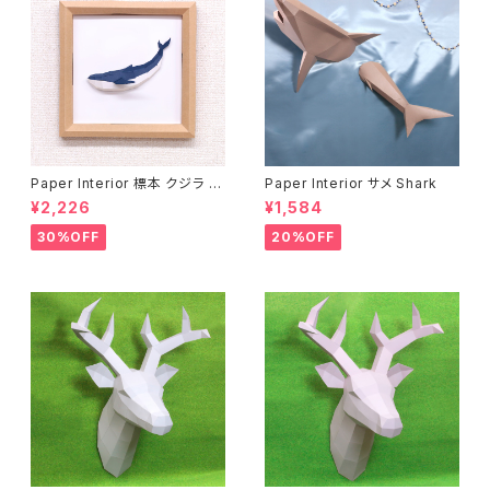
Paper Interior 標本 クジラ s
Paper Interior サメ Shark
pecimen whale
¥2,226
¥1,584
30%OFF
20%OFF