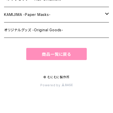
ウィッグメンテナンス -Wig Maintenance-
KAMIJIMA -Paper Masks-
ペーパーマスク -Paper Masks-
オリジナルグッズ -Original Goods-
ペーパーインテリア -Paper Interior-
商品一覧に戻る
© むにむに製作所
Powered by