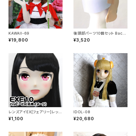
KAWAII-69
後頭部パーツ10個セット Back
of head part 10 pieces set
¥19,800
¥3,520
レンズアイEX[フェアリー]レッド
IDOL-08
Lens Eye EX[FAIRY]red
¥1,100
¥20,680