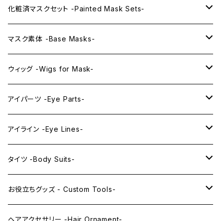
KAWAII PREMIUM Mask & Wig Sets
化粧済マスクセット -Painted Mask Sets-
プレミアムマスク素体-Premium base masks-
KAWAII EX series
マスク素体 -Base Masks-
プレミアムウィッグ -Premium Wigs-
KAWAII series
アニメマスク -Anime Masks-
ウィッグ -Wigs for Mask-
プレミアムレンズアイ -Premium Lens eye-
IDOL series
ドールマスク -Doll Masks-
ロング -Long-
アイパーツ -Eye Parts-
PRINCESS series
ミドル -Middle-
レンズアイ -Lens Eyes-
アイライン -Eye Lines-
レンズアイ
KAWAII Little series
クリスタルアイ -Crystal Eyes-
アイラインステッカー -Eye Line Stickers-
タイツ -Body Suits-
レンズアイEX
まゆ毛 -Eyebrows-
全身タイツ -Full Body Suits-
お役立ちグッズ - Custom Tools-
まつ毛 -Eyelash-
上半身タイツ -Upper Body Suits-
カスタム用品 -Custom Tools-
ヘアアクセサリー -Hair Ornament-