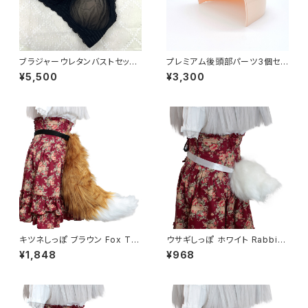
ブラジャーウレタンバストセット
プレミアム後頭部パーツ3個セッ
Bra and Urethane foam bu
ト Premium back of head p
¥5,500
¥3,300
st pad Set
art 3 pieces set
キツネしっぽ ブラウン Fox Tail
ウサギしっぽ ホワイト Rabbit
Brown
Tail White
¥1,848
¥968