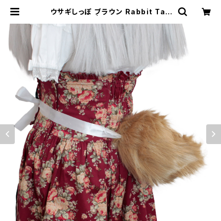
ウサギしっぽ ブラウン Rabbit Tail
Brown | むにむに製作所