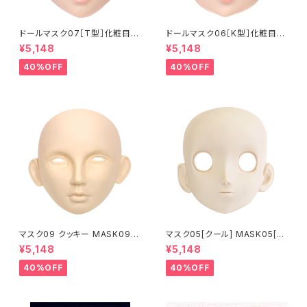
ドールマスク07［T型］化粧目穴
ドールマスク06［K型］化粧目穴
処理済 MASK07 [DOLL T] O
処理 MASK06 [DOLL K] Op
¥5,148
¥5,148
pening eye hole and make
ening eye hole and make
up
up
40%OFF
40%OFF
マスク09 クッキー MASK09
マスク05[クール] MASK05[C
“COOKIE”
OOL]
¥5,148
¥5,148
40%OFF
40%OFF