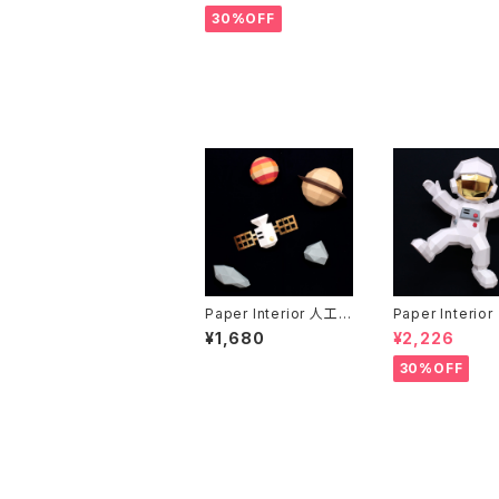
30%OFF
Paper Interior 人工衛
Paper Interi
星と惑星 satellites a
行士 spacema
¥1,680
¥2,226
nd planets
30%OFF