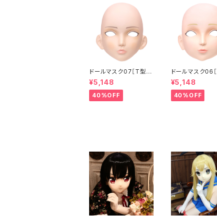
ドールマスク07［T型］
ドールマスク06［
化粧目穴処理済 MASK
化粧目穴処理 M
¥5,148
¥5,148
07 [DOLL T] Openin
6 [DOLL K] Op
g eye hole and mak
eye hole and
40%OFF
40%OFF
e up
up