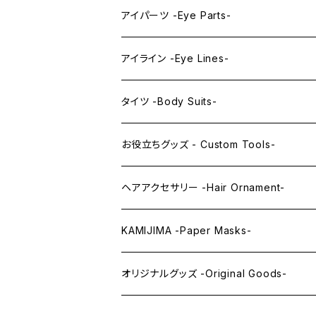
プレミアムレンズアイ -Premium Lens eye
IDOL series
ドールマスク -Doll Masks-
ロング -Long-
アイパーツ -Eye Parts-
PRINCESS series
ミドル -Middle-
レンズアイ -Lens Eyes-
アイライン -Eye Lines-
レンズアイ
KAWAII Little series
クリスタルアイ -Crystal Eyes-
アイラインステッカー -Eye Line Stickers
タイツ -Body Suits-
レンズアイEX
まゆ毛 -Eyebrows-
全身タイツ -Full Body Suits-
お役立ちグッズ - Custom Tools-
まつ毛 -Eyelash-
上半身タイツ -Upper Body Suits-
カスタム用品 -Custom Tools-
ヘアアクセサリー -Hair Ornament-
ウィッグメンテナンス -Wig Maintenance
KAMIJIMA -Paper Masks-
ペーパーマスク -Paper Masks-
オリジナルグッズ -Original Goods-
ペーパーインテリア -Paper Interior-