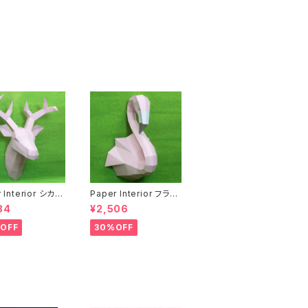
r Interior シカ
Paper Interior フラミ
Pink Deer
ンゴ Flamingo
84
¥2,506
OFF
30%OFF