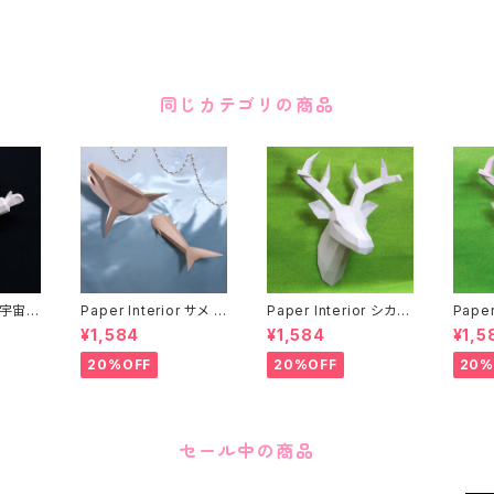
同じカテゴリの商品
or 宇宙飛
Paper Interior サメ S
Paper Interior シカ
Pape
n
hark
ホワイト White Deer
ピンク 
¥1,584
¥1,584
¥1,5
20%OFF
20%OFF
20%
セール中の商品