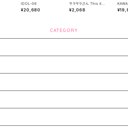
IDOL-06
サラサラさん This ite
KAWAI
m can not ship over
¥20,680
¥2,068
¥19,
seas
CATEGORY
-
ks-