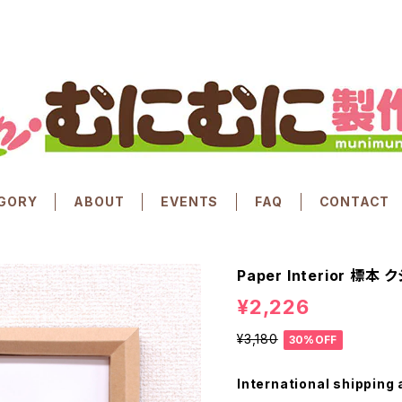
GORY
ABOUT
EVENTS
FAQ
CONTACT
Paper Interior 標本 
¥2,226
¥3,180
30%OFF
International shipping 