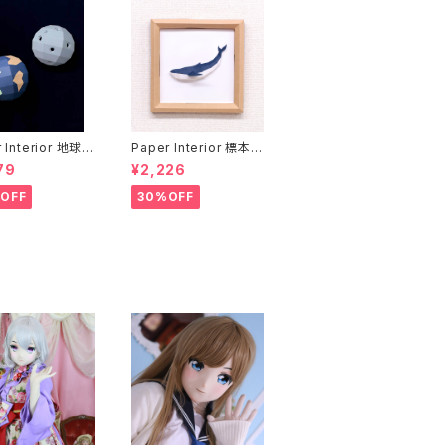
 Interior 地球と
Paper Interior 標本
rth and moon
クジラ specimen wh
79
¥2,226
ale
OFF
30%OFF