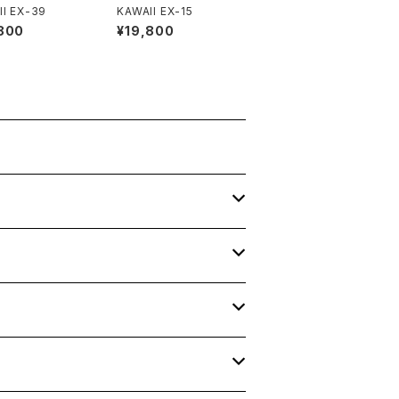
I EX-39
KAWAII EX-15
800
¥19,800