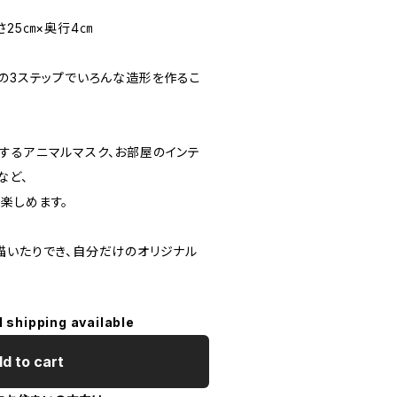
さ25㎝×奥行4㎝
るの3ステップでいろんな造形を作るこ
するアニマルマスク、お部屋のインテ
など、
楽しめます。
描いたりでき、自分だけのオリジナル
l shipping available
d to cart