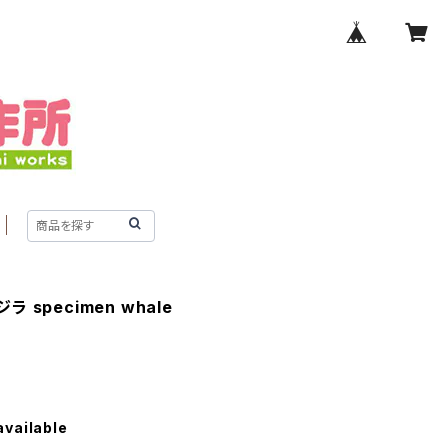
クジラ specimen whale
available