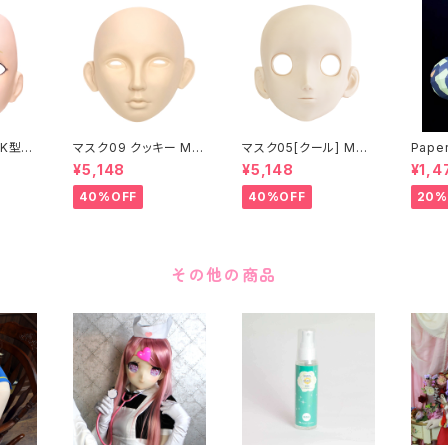
K型］
マスク09 クッキー MA
マスク05[クール] MAS
Paper
ASK0
SK09 “COOKIE”
K05[COOL]
月 ea
¥5,148
¥5,148
¥1,4
ening
 make
40%OFF
40%OFF
20%
その他の商品