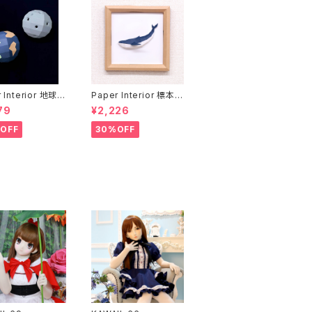
 Interior 地球と
Paper Interior 標本
rth and moon
クジラ specimen wh
79
¥2,226
ale
OFF
30%OFF