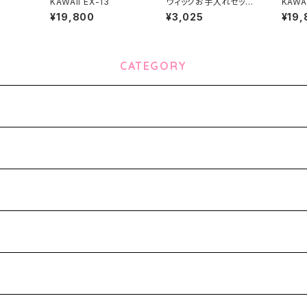
KAWAII EX-13
ウィッグお手入れセット
KAWA
This item can not s
¥19,800
¥3,025
¥19,
hip overseas
CATEGORY
-
ks-