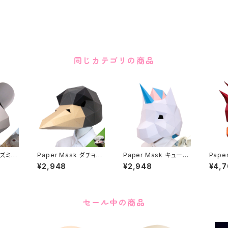
同じカテゴリの商品
ネズミ R
Paper Mask ダチョウ
Paper Mask キュート
Pape
Ostrich
ユニコーン Cute unic
ouch
¥2,948
¥2,948
¥4,
on
セール中の商品