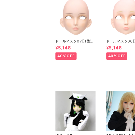
ドールマスク07［T型］
ドールマスク06［
化粧目穴処理済 MASK
化粧目穴処理 M
¥5,148
¥5,148
07 [DOLL T] Openin
6 [DOLL K] Op
g eye hole and mak
eye hole and
40%OFF
40%OFF
e up
up