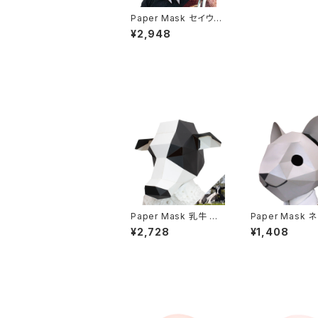
Paper Mask セイウチ
walrus
¥2,948
Paper Mask 乳牛 mil
Paper Mask 
k cow
at
¥2,728
¥1,408