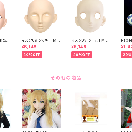
K型］
マスク09 クッキー MA
マスク05[クール] MAS
Paper
ASK0
SK09 “COOKIE”
K05[COOL]
月 ea
¥5,148
¥5,148
¥1,4
ening
 make
40%OFF
40%OFF
20%
その他の商品