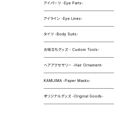
プレミアムレンズアイ -Premium Lens eye
IDOL series
ドールマスク -Doll Masks-
ロング -Long-
アイパーツ -Eye Parts-
PRINCESS series
ミドル -Middle-
レンズアイ -Lens Eyes-
アイライン -Eye Lines-
レンズアイ
KAWAII Little series
クリスタルアイ -Crystal Eyes-
アイラインステッカー -Eye Line Stickers
タイツ -Body Suits-
レンズアイEX
まゆ毛 -Eyebrows-
全身タイツ -Full Body Suits-
お役立ちグッズ - Custom Tools-
まつ毛 -Eyelash-
上半身タイツ -Upper Body Suits-
カスタム用品 -Custom Tools-
ヘアアクセサリー -Hair Ornament-
ウィッグメンテナンス -Wig Maintenance
KAMIJIMA -Paper Masks-
ペーパーマスク -Paper Masks-
オリジナルグッズ -Original Goods-
ペーパーインテリア -Paper Interior-