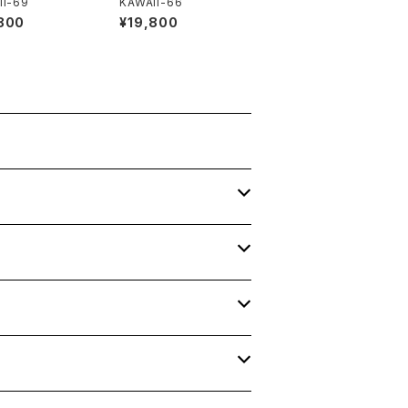
II-69
KAWAII-66
800
¥19,800