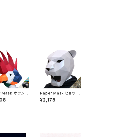
r Mask オウム C
Paper Mask ヒョウ P
anther
708
¥2,178