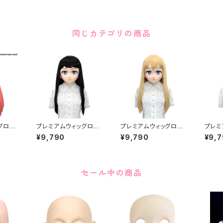
同じカテゴリの商品
グロン
プレミアムウィッグロン
プレミアムウィッグロン
プレミ
mium
グ [ブラック] Premium
グ [ゴールド] Premiu
グ [シ
¥9,790
¥9,790
¥9,
Wig Long Black
m Wig Long Gold
m Wig
セール中の商品