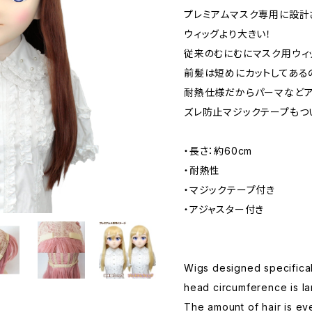
プレミアムマスク専用に設計
ウィッグより大きい！
従来のむにむにマスク用ウィ
前髪は短めにカットしてある
耐熱仕様だからパーマなどア
ズレ防止マジックテープもつ
・長さ：約60cm
・耐熱性
・マジックテープ付き
・アジャスター付き
Wigs designed specifical
head circumference is la
The amount of hair is ev