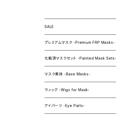
SALE
プレミアムマスク -Premium FRP Masks-
KAWAII PREMIUM Mask & Wig Sets
化粧済マスクセット -Painted Mask Sets
プレミアムマスク素体-Premium base mas
KAWAII EX series
マスク素体 -Base Masks-
プレミアムウィッグ -Premium Wigs-
KAWAII series
アニメマスク -Anime Masks-
ウィッグ -Wigs for Mask-
プレミアムレンズアイ -Premium Lens eye
IDOL series
ドールマスク -Doll Masks-
ロング -Long-
アイパーツ -Eye Parts-