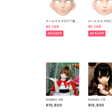
ドールマスク07［T型］
ドールマスク06［
化粧目穴処理済 MASK
化粧目穴処理 M
¥5,148
¥5,148
07 [DOLL T] Openin
6 [DOLL K] Op
g eye hole and mak
eye hole and
40%OFF
40%OFF
e up
up
KAWAII-69
KAWAII-76
¥19,800
¥19,800