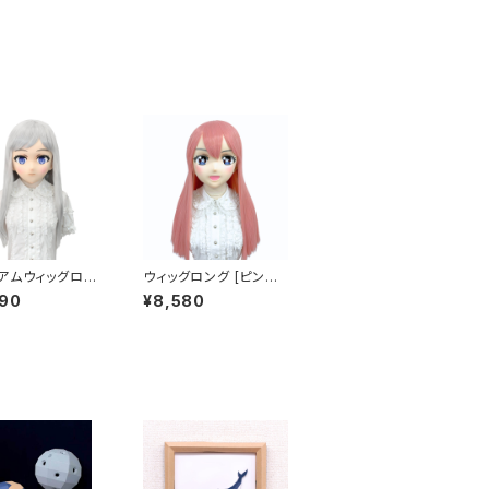
アムウィッグロン
ウィッグロング [ピンク]
ルバー] Premiu
Original Wig Long P
790
¥8,580
 Long Silver
ink