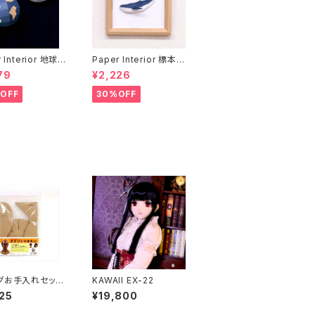
 Interior 地球と
Paper Interior 標本
rth and moon
クジラ specimen wh
79
¥2,226
ale
OFF
30%OFF
グお手入れセット
KAWAII EX-22
item can not s
25
¥19,800
verseas