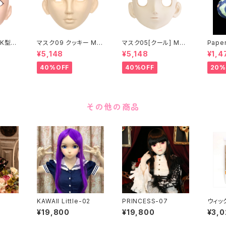
K型］
マスク09 クッキー MA
マスク05[クール] MAS
Paper
ASK0
SK09 “COOKIE”
K05[COOL]
月 ea
¥5,148
¥5,148
¥1,4
ening
 make
40%OFF
40%OFF
20%
その他の商品
KAWAII Little-02
PRINCESS-07
ウィッ
This 
¥19,800
¥19,800
¥3,0
hip o