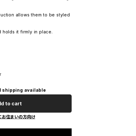
ruction allows them to be styled
holds it firmly in place.
r
l shipping available
d to cart
にお住まいの方向け