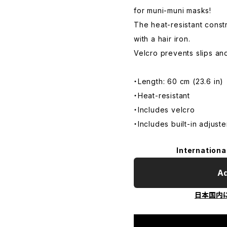
for muni-muni masks!
The heat-resistant const
with a hair iron.
Velcro prevents slips and 
・Length: 60 cm (23.6 in)
・Heat-resistant
・Includes velcro
・Includes built-in adjuste
Internationa
Ad
日本国内