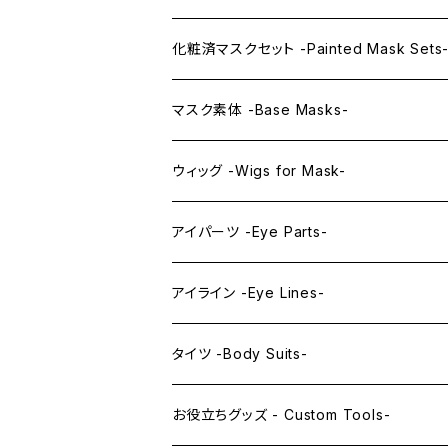
KAWAII PREMIUM Mask & Wig Sets
化粧済マスクセット -Painted Mask Sets
プレミアムマスク素体-Premium base mas
KAWAII EX series
マスク素体 -Base Masks-
プレミアムウィッグ -Premium Wigs-
KAWAII series
アニメマスク -Anime Masks-
ウィッグ -Wigs for Mask-
プレミアムレンズアイ -Premium Lens eye
IDOL series
ドールマスク -Doll Masks-
ロング -Long-
アイパーツ -Eye Parts-
PRINCESS series
ミドル -Middle-
レンズアイ -Lens Eyes-
アイライン -Eye Lines-
レンズアイ
KAWAII Little series
クリスタルアイ -Crystal Eyes-
アイラインステッカー -Eye Line Stickers
タイツ -Body Suits-
レンズアイEX
まゆ毛 -Eyebrows-
全身タイツ -Full Body Suits-
お役立ちグッズ - Custom Tools-