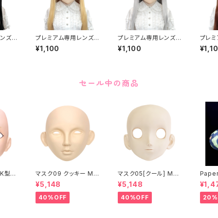
ンズア
プレミアム専用レンズア
プレミアム専用レンズア
プレミ
remiu
イ た-レッド Premium
イ た-ブラウン Premiu
イ た-
¥1,100
¥1,100
¥1,1
A-Gre
Lens Eye TA-Red
m Lens Eye TA-Bro
um Le
wn
low
セール中の商品
K型］
マスク09 クッキー MA
マスク05[クール] MAS
Paper
ASK0
SK09 “COOKIE”
K05[COOL]
月 ea
¥5,148
¥5,148
¥1,4
ening
 make
40%OFF
40%OFF
20%