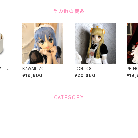
その他の商品
 The
KAWAII-70
IDOL-08
PRIN
cting
¥19,800
¥20,680
¥19,
ead p
CATEGORY