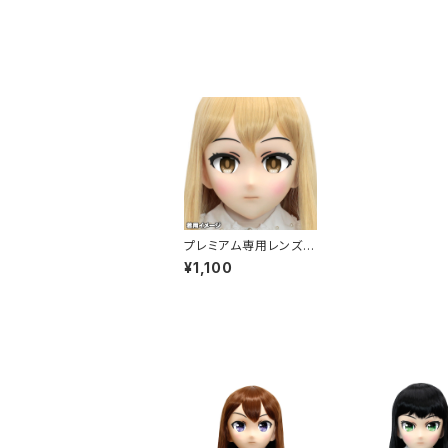
プレミアム専用レンズア
イ し-ブラウン Premiu
¥1,100
m Lens Eye SHI-Bro
wn