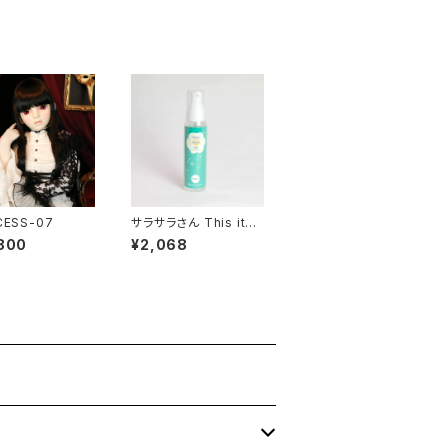
CESS-07
サラサラさん This ite
m can not ship over
800
¥2,068
seas