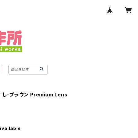
-ブラウン Premium Lens
available