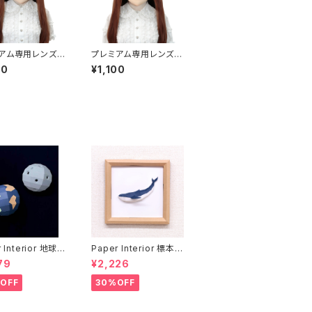
アム専用レンズア
プレミアム専用レンズア
イエロー Premi
イ た-ブルー Premium
00
¥1,100
ns Eye TA-Yel
Lens Eye TA-Blue
 Interior 地球と
Paper Interior 標本
rth and moon
クジラ specimen wh
79
¥2,226
ale
OFF
30%OFF