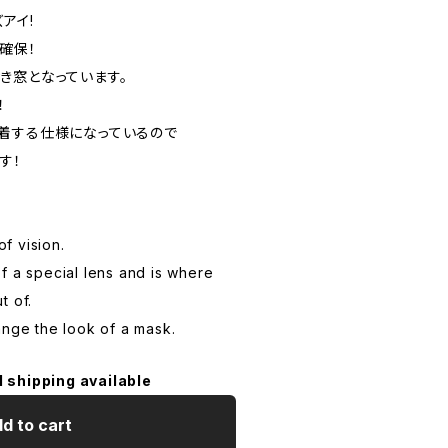
アイ!
確保！
き窓となっています。
！
着する仕様になっているので
す！
Y
of vision.
f a special lens and is where
t of.
ange the look of a mask.
l shipping available
d to cart