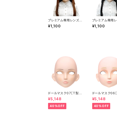
プレミアム専用レンズア
プレミアム専用レ
イ た-パープル Premiu
イ た-グリーン P
¥1,100
¥1,100
m Lens Eye TA-Pur
m Lens Eye T
ple
en
ドールマスク07［T型］
ドールマスク06［
化粧目穴処理済 MASK
化粧目穴処理 M
¥5,148
¥5,148
07 [DOLL T] Openin
6 [DOLL K] Op
g eye hole and mak
eye hole and
40%OFF
40%OFF
e up
up