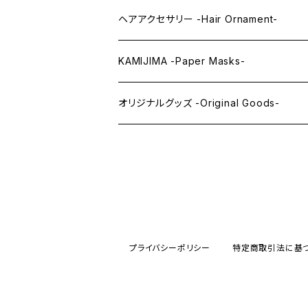
まつ毛 -Eyelash-
上半身タイツ -Upper Body Suits-
カスタム用品 -Custom Tools-
ヘアアクセサリー -Hair Ornament-
ウィッグメンテナンス -Wig Maintenance
KAMIJIMA -Paper Masks-
ペーパーマスク -Paper Masks-
オリジナルグッズ -Original Goods-
ペーパーインテリア -Paper Interior-
プライバシーポリシー
特定商取引法に基