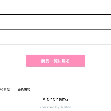
-
商品一覧に戻る
づく表記
会員規約
© むにむに製作所
Powered by