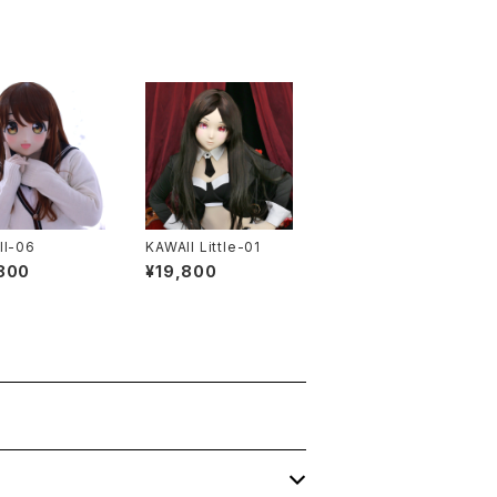
II-06
KAWAII Little-01
800
¥19,800