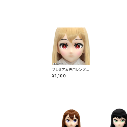
プレミアム専用レンズア
イ し-レッド Premium
¥1,100
Lens Eye SHI-Red