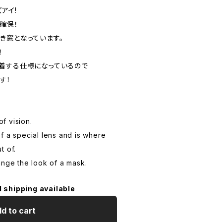
アイ!
確保！
き窓となっています。
！
着する仕様になっているので
す！
Y
of vision.
f a special lens and is where
t of.
ange the look of a mask.
l shipping available
d to cart