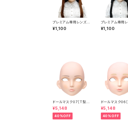
プレミアム専用レンズア
プレミアム専用レ
イ た-パープル Premiu
イ た-グリーン P
¥1,100
¥1,100
m Lens Eye TA-Pur
m Lens Eye T
ple
en
ドールマスク07［T型］
ドールマスク06［
化粧目穴処理済 MASK
化粧目穴処理 M
¥5,148
¥5,148
07 [DOLL T] Openin
6 [DOLL K] Op
g eye hole and mak
eye hole and
40%OFF
40%OFF
e up
up