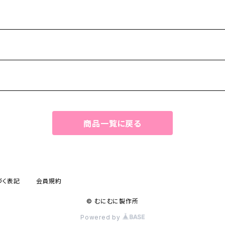
-
商品一覧に戻る
づく表記
会員規約
© むにむに製作所
Powered by