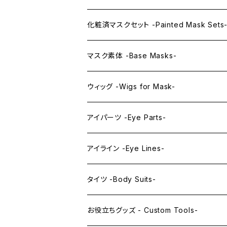
KAWAII PREMIUM Mask & Wig Sets
化粧済マスクセット -Painted Mask Sets
プレミアムマスク素体-Premium base mas
KAWAII EX series
マスク素体 -Base Masks-
プレミアムウィッグ -Premium Wigs-
KAWAII series
アニメマスク -Anime Masks-
ウィッグ -Wigs for Mask-
プレミアムレンズアイ -Premium Lens eye
IDOL series
ドールマスク -Doll Masks-
ロング -Long-
アイパーツ -Eye Parts-
PRINCESS series
ミドル -Middle-
レンズアイ -Lens Eyes-
アイライン -Eye Lines-
レンズアイ
KAWAII Little series
クリスタルアイ -Crystal Eyes-
アイラインステッカー -Eye Line Stickers
タイツ -Body Suits-
レンズアイEX
まゆ毛 -Eyebrows-
全身タイツ -Full Body Suits-
お役立ちグッズ - Custom Tools-