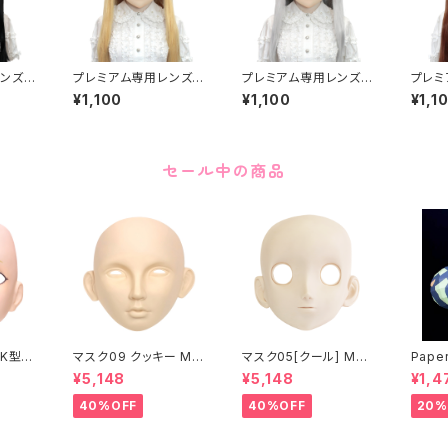
ンズア
プレミアム専用レンズア
プレミアム専用レンズア
プレミ
remiu
イ た-レッド Premium
イ た-ブラウン Premiu
イ た-
¥1,100
¥1,100
¥1,1
A-Gre
Lens Eye TA-Red
m Lens Eye TA-Bro
um Le
wn
low
セール中の商品
K型］
マスク09 クッキー MA
マスク05[クール] MAS
Paper
ASK0
SK09 “COOKIE”
K05[COOL]
月 ea
¥5,148
¥5,148
¥1,4
ening
 make
40%OFF
40%OFF
20%