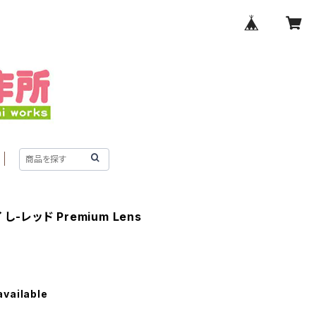
-レッド Premium Lens
available