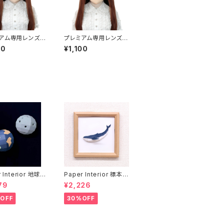
アム専用レンズア
プレミアム専用レンズア
イエロー Premi
イ た-ブルー Premium
00
¥1,100
ns Eye TA-Yel
Lens Eye TA-Blue
 Interior 地球と
Paper Interior 標本
rth and moon
クジラ specimen wh
79
¥2,226
ale
OFF
30%OFF