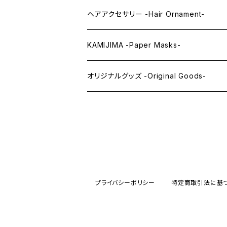
まつ毛 -Eyelash-
上半身タイツ -Upper Body Suits-
カスタム用品 -Custom Tools-
ヘアアクセサリー -Hair Ornament-
ウィッグメンテナンス -Wig Maintenance
KAMIJIMA -Paper Masks-
ペーパーマスク -Paper Masks-
オリジナルグッズ -Original Goods-
ペーパーインテリア -Paper Interior-
プライバシーポリシー
特定商取引法に基