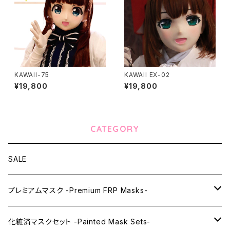
KAWAII-75
KAWAII EX-02
¥19,800
¥19,800
CATEGORY
SALE
プレミアムマスク -Premium FRP Masks-
KAWAII PREMIUM Mask & Wig Sets
化粧済マスクセット -Painted Mask Sets-