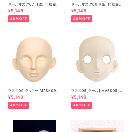
ドールマスク07［T型］化粧目穴
ドールマスク06［K型］化粧目穴
処理済 MASK07 [DOLL T] O
処理 MASK06 [DOLL K] Op
¥5,148
¥5,148
pening eye hole and make
ening eye hole and make
up
up
40%OFF
40%OFF
マスク09 クッキー MASK09
マスク05[クール] MASK05[C
“COOKIE”
OOL]
¥5,148
¥5,148
40%OFF
40%OFF