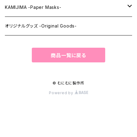
ウィッグメンテナンス -Wig Maintenance-
KAMIJIMA -Paper Masks-
ペーパーマスク -Paper Masks-
オリジナルグッズ -Original Goods-
ペーパーインテリア -Paper Interior-
商品一覧に戻る
© むにむに製作所
Powered by