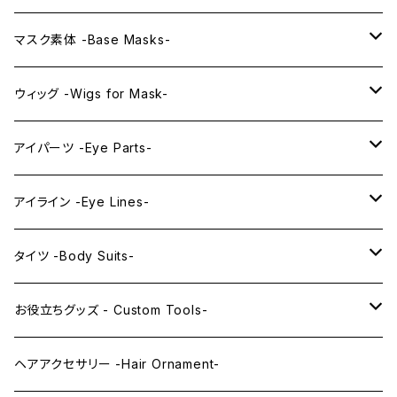
プレミアムマスク素体-Premium base masks-
KAWAII EX series
マスク素体 -Base Masks-
プレミアムウィッグ -Premium Wigs-
KAWAII series
アニメマスク -Anime Masks-
ウィッグ -Wigs for Mask-
プレミアムレンズアイ -Premium Lens eye-
IDOL series
ドールマスク -Doll Masks-
ロング -Long-
アイパーツ -Eye Parts-
PRINCESS series
ミドル -Middle-
レンズアイ -Lens Eyes-
アイライン -Eye Lines-
レンズアイ
KAWAII Little series
クリスタルアイ -Crystal Eyes-
アイラインステッカー -Eye Line Stickers-
タイツ -Body Suits-
レンズアイEX
まゆ毛 -Eyebrows-
全身タイツ -Full Body Suits-
お役立ちグッズ - Custom Tools-
まつ毛 -Eyelash-
上半身タイツ -Upper Body Suits-
カスタム用品 -Custom Tools-
ヘアアクセサリー -Hair Ornament-