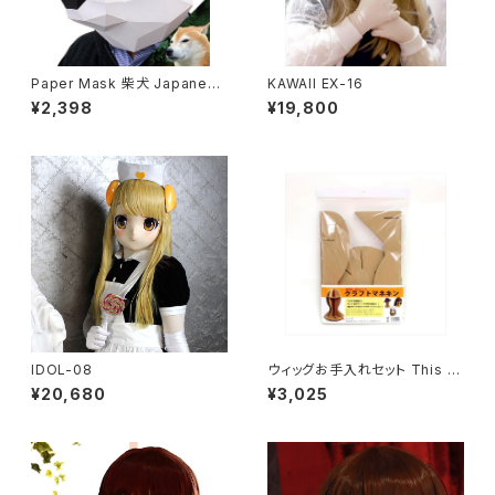
Paper Mask 柴犬 Japanese
KAWAII EX-16
dog
¥2,398
¥19,800
IDOL-08
ウィッグお手入れセット This it
em can not ship overseas
¥20,680
¥3,025