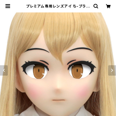
プレミアム専用レンズアイ ち-ブラウ
ン Premium Lens Eye CHI-Bro
wn | むにむに製作所