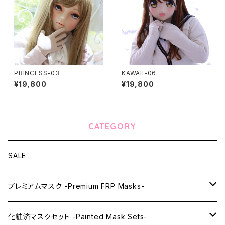
PRINCESS-03
KAWAII-06
¥19,800
¥19,800
CATEGORY
SALE
プレミアムマスク -Premium FRP Masks-
KAWAII PREMIUM Mask & Wig Sets
化粧済マスクセット -Painted Mask Sets-