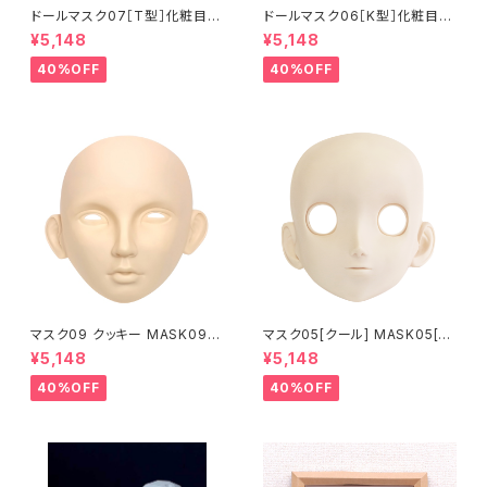
ドールマスク07［T型］化粧目穴
ドールマスク06［K型］化粧目穴
処理済 MASK07 [DOLL T] O
処理 MASK06 [DOLL K] Op
¥5,148
¥5,148
pening eye hole and make
ening eye hole and make
up
up
40%OFF
40%OFF
マスク09 クッキー MASK09
マスク05[クール] MASK05[C
“COOKIE”
OOL]
¥5,148
¥5,148
40%OFF
40%OFF