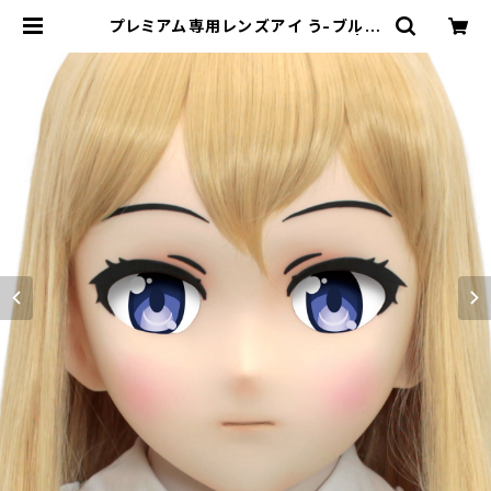
プレミアム専用レンズアイ う-ブルー
Premium Lens Eye U-Blue | む
にむに製作所