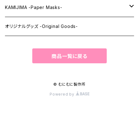
ウィッグメンテナンス -Wig Maintenance-
KAMIJIMA -Paper Masks-
ペーパーマスク -Paper Masks-
オリジナルグッズ -Original Goods-
ペーパーインテリア -Paper Interior-
商品一覧に戻る
© むにむに製作所
Powered by