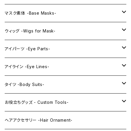
プレミアムマスク素体-Premium base masks-
KAWAII EX series
マスク素体 -Base Masks-
プレミアムウィッグ -Premium Wigs-
KAWAII series
アニメマスク -Anime Masks-
ウィッグ -Wigs for Mask-
プレミアムレンズアイ -Premium Lens eye-
IDOL series
ドールマスク -Doll Masks-
ロング -Long-
アイパーツ -Eye Parts-
PRINCESS series
ミドル -Middle-
レンズアイ -Lens Eyes-
アイライン -Eye Lines-
レンズアイ
KAWAII Little series
クリスタルアイ -Crystal Eyes-
アイラインステッカー -Eye Line Stickers-
タイツ -Body Suits-
レンズアイEX
まゆ毛 -Eyebrows-
全身タイツ -Full Body Suits-
お役立ちグッズ - Custom Tools-
まつ毛 -Eyelash-
上半身タイツ -Upper Body Suits-
カスタム用品 -Custom Tools-
ヘアアクセサリー -Hair Ornament-