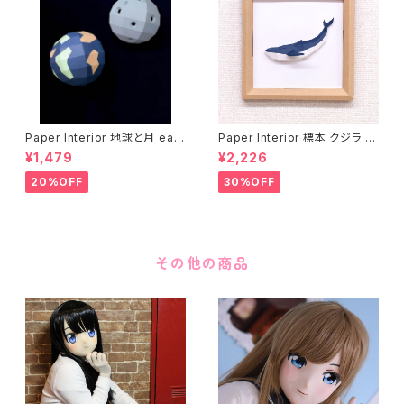
Paper Interior 地球と月 eart
Paper Interior 標本 クジラ s
h and moon
pecimen whale
¥1,479
¥2,226
20%OFF
30%OFF
その他の商品