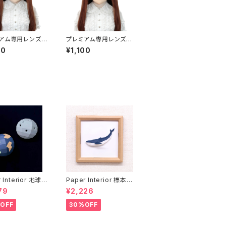
アム専用レンズア
プレミアム専用レンズア
イエロー Premi
イ た-ブルー Premium
00
¥1,100
ns Eye TA-Yel
Lens Eye TA-Blue
 Interior 地球と
Paper Interior 標本
rth and moon
クジラ specimen wh
79
¥2,226
ale
OFF
30%OFF