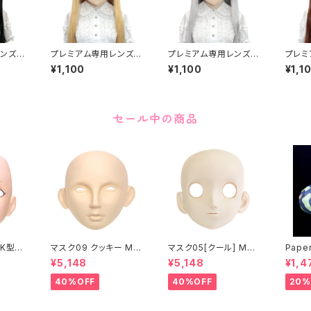
ンズア
プレミアム専用レンズア
プレミアム専用レンズア
プレミ
remiu
イ た-レッド Premium
イ た-ブラウン Premiu
イ た-
¥1,100
¥1,100
¥1,1
A-Gre
Lens Eye TA-Red
m Lens Eye TA-Bro
um Le
wn
low
セール中の商品
K型］
マスク09 クッキー MA
マスク05[クール] MAS
Paper
ASK0
SK09 “COOKIE”
K05[COOL]
月 ea
¥5,148
¥5,148
¥1,4
ening
 make
40%OFF
40%OFF
20%