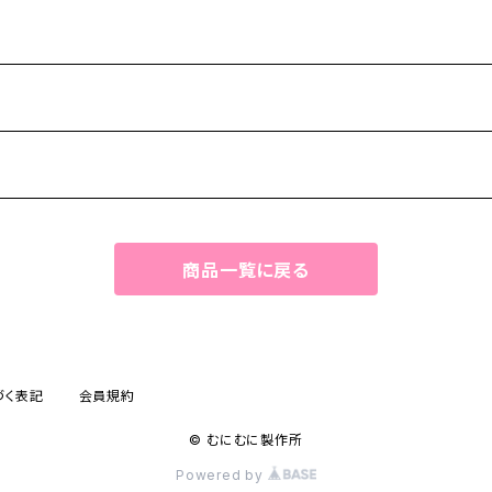
-
商品一覧に戻る
づく表記
会員規約
© むにむに製作所
Powered by