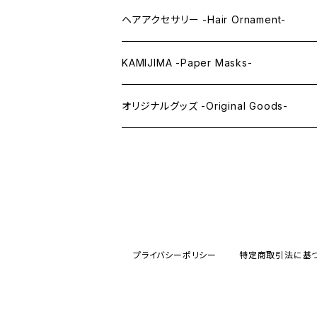
まつ毛 -Eyelash-
上半身タイツ -Upper Body Suits-
カスタム用品 -Custom Tools-
ヘアアクセサリー -Hair Ornament-
ウィッグメンテナンス -Wig Maintenance
KAMIJIMA -Paper Masks-
ペーパーマスク -Paper Masks-
オリジナルグッズ -Original Goods-
ペーパーインテリア -Paper Interior-
プライバシーポリシー
特定商取引法に基