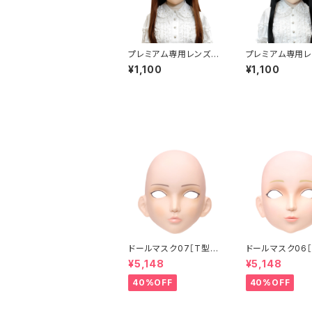
プレミアム専用レンズア
プレミアム専用レ
イ た-パープル Premiu
イ た-グリーン P
¥1,100
¥1,100
m Lens Eye TA-Pur
m Lens Eye T
ple
en
ドールマスク07［T型］
ドールマスク06［
化粧目穴処理済 MASK
化粧目穴処理 M
¥5,148
¥5,148
07 [DOLL T] Openin
6 [DOLL K] Op
g eye hole and mak
eye hole and
40%OFF
40%OFF
e up
up