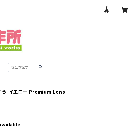
-イエロー Premium Lens
available