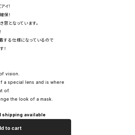
アイ!
確保！
き窓となっています。
！
着する仕様になっているので
す！
Y
of vision.
f a special lens and is where
t of.
ange the look of a mask.
l shipping available
d to cart