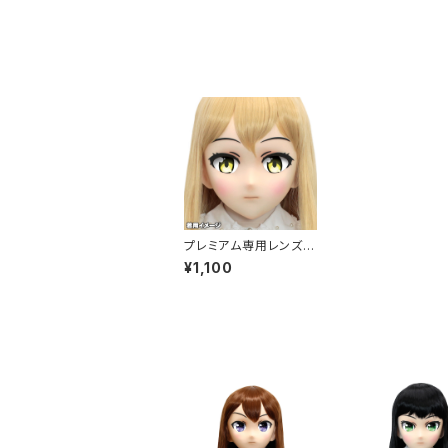
プレミアム専用レンズア
イ う-イエロー Premi
¥1,100
um Lens Eye U-Yell
ow