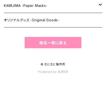
ウィッグメンテナンス -Wig Maintenance-
KAMIJIMA -Paper Masks-
ペーパーマスク -Paper Masks-
オリジナルグッズ -Original Goods-
ペーパーインテリア -Paper Interior-
商品一覧に戻る
© むにむに製作所
Powered by