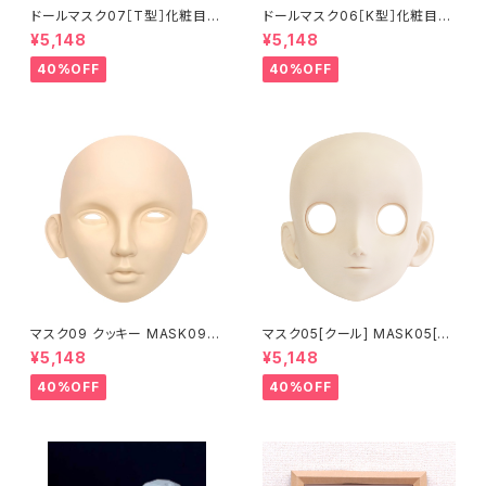
ドールマスク07［T型］化粧目穴
ドールマスク06［K型］化粧目穴
処理済 MASK07 [DOLL T] O
処理 MASK06 [DOLL K] Op
¥5,148
¥5,148
pening eye hole and make
ening eye hole and make
up
up
40%OFF
40%OFF
マスク09 クッキー MASK09
マスク05[クール] MASK05[C
“COOKIE”
OOL]
¥5,148
¥5,148
40%OFF
40%OFF