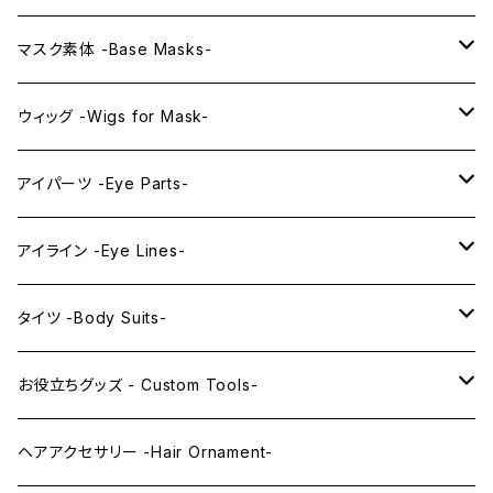
プレミアムマスク素体-Premium base masks-
KAWAII EX series
マスク素体 -Base Masks-
プレミアムウィッグ -Premium Wigs-
KAWAII series
アニメマスク -Anime Masks-
ウィッグ -Wigs for Mask-
プレミアムレンズアイ -Premium Lens eye-
IDOL series
ドールマスク -Doll Masks-
ロング -Long-
アイパーツ -Eye Parts-
PRINCESS series
ミドル -Middle-
レンズアイ -Lens Eyes-
アイライン -Eye Lines-
レンズアイ
KAWAII Little series
クリスタルアイ -Crystal Eyes-
アイラインステッカー -Eye Line Stickers-
タイツ -Body Suits-
レンズアイEX
まゆ毛 -Eyebrows-
全身タイツ -Full Body Suits-
お役立ちグッズ - Custom Tools-
まつ毛 -Eyelash-
上半身タイツ -Upper Body Suits-
カスタム用品 -Custom Tools-
ヘアアクセサリー -Hair Ornament-