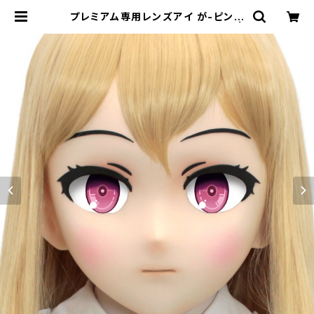
プレミアム専用レンズアイ が-ピンク
Premium Lens Eye GA-Pink |
むにむに製作所