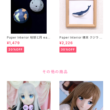
Paper Interior 地球と月 eart
Paper Interior 標本 クジラ s
h and moon
pecimen whale
¥1,479
¥2,226
20%OFF
30%OFF
その他の商品