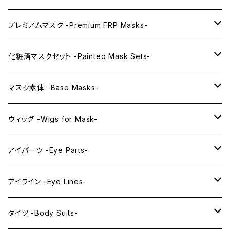
プレミアムマスク -Premium FRP Masks-
KAWAII PREMIUM Mask & Wig Sets
化粧済マスクセット -Painted Mask Sets-
プレミアムマスク素体-Premium base masks-
KAWAII EX series
マスク素体 -Base Masks-
プレミアムウィッグ -Premium Wigs-
KAWAII series
アニメマスク -Anime Masks-
ウィッグ -Wigs for Mask-
プレミアムレンズアイ -Premium Lens eye-
IDOL series
ドールマスク -Doll Masks-
ロング -Long-
アイパーツ -Eye Parts-
PRINCESS series
ミドル -Middle-
レンズアイ -Lens Eyes-
アイライン -Eye Lines-
レンズアイ
KAWAII Little series
クリスタルアイ -Crystal Eyes-
アイラインステッカー -Eye Line Stickers-
タイツ -Body Suits-