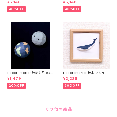
“COOKIE”
OOL]
¥5,148
¥5,148
40%OFF
40%OFF
Paper Interior 地球と月 eart
Paper Interior 標本 クジラ s
h and moon
pecimen whale
¥1,479
¥2,226
20%OFF
30%OFF
その他の商品