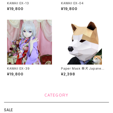
KAWAII EX-13
KAWAII EX-04
¥19,800
¥19,800
KAWAII EX-39
Paper Mask 柴犬 Japanese
dog
¥19,800
¥2,398
CATEGORY
SALE