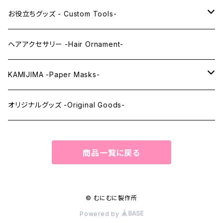
レンズアイEX
まゆ毛 -Eyebrows-
全身タイツ -Full Body Suits-
お役立ちグッズ - Custom Tools-
まつ毛 -Eyelash-
上半身タイツ -Upper Body Suits-
カスタム用品 -Custom Tools-
ヘアアクセサリー -Hair Ornament-
ウィッグメンテナンス -Wig Maintenance-
KAMIJIMA -Paper Masks-
ペーパーマスク -Paper Masks-
オリジナルグッズ -Original Goods-
ペーパーインテリア -Paper Interior-
商品一覧に戻る
© むにむに製作所
Powered by