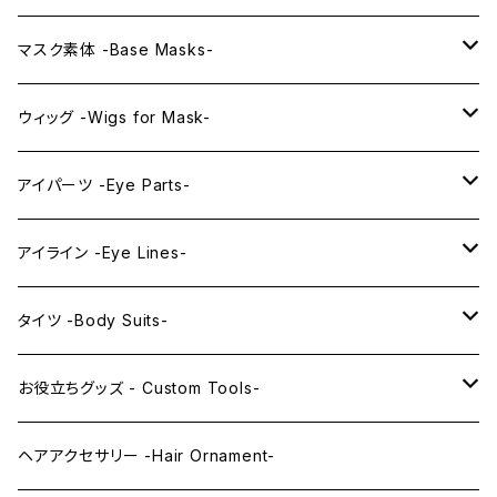
プレミアムマスク素体-Premium base masks-
KAWAII EX series
マスク素体 -Base Masks-
プレミアムウィッグ -Premium Wigs-
KAWAII series
アニメマスク -Anime Masks-
ウィッグ -Wigs for Mask-
プレミアムレンズアイ -Premium Lens eye-
IDOL series
ドールマスク -Doll Masks-
ロング -Long-
アイパーツ -Eye Parts-
PRINCESS series
ミドル -Middle-
レンズアイ -Lens Eyes-
アイライン -Eye Lines-
レンズアイ
KAWAII Little series
クリスタルアイ -Crystal Eyes-
アイラインステッカー -Eye Line Stickers-
タイツ -Body Suits-
レンズアイEX
まゆ毛 -Eyebrows-
全身タイツ -Full Body Suits-
お役立ちグッズ - Custom Tools-
まつ毛 -Eyelash-
上半身タイツ -Upper Body Suits-
カスタム用品 -Custom Tools-
ヘアアクセサリー -Hair Ornament-