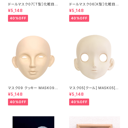
ドールマスク07［T型］化粧目穴
ドールマスク06［K型］化粧目穴
処理済 MASK07 [DOLL T] O
処理 MASK06 [DOLL K] Op
¥5,148
¥5,148
pening eye hole and make
ening eye hole and make
up
up
40%OFF
40%OFF
マスク09 クッキー MASK09
マスク05[クール] MASK05[C
“COOKIE”
OOL]
¥5,148
¥5,148
40%OFF
40%OFF