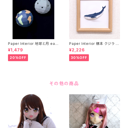
Paper Interior 地球と月 eart
Paper Interior 標本 クジラ s
h and moon
pecimen whale
¥1,479
¥2,226
20%OFF
30%OFF
その他の商品