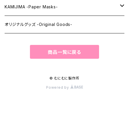
ウィッグメンテナンス -Wig Maintenance-
KAMIJIMA -Paper Masks-
ペーパーマスク -Paper Masks-
オリジナルグッズ -Original Goods-
ペーパーインテリア -Paper Interior-
商品一覧に戻る
© むにむに製作所
Powered by