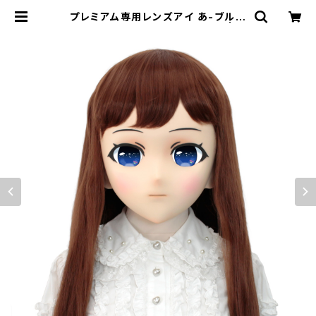
プレミアム専用レンズアイ あ-ブルー
Premium Lens Eye A-Blue | む
にむに製作所