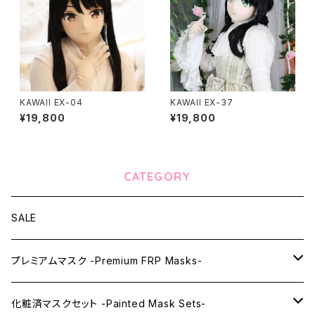
KAWAII EX-04
KAWAII EX-37
¥19,800
¥19,800
CATEGORY
SALE
プレミアムマスク -Premium FRP Masks-
KAWAII PREMIUM Mask & Wig Sets
化粧済マスクセット -Painted Mask Sets-