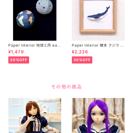
Paper Interior 地球と月 eart
Paper Interior 標本 クジラ s
h and moon
pecimen whale
¥1,479
¥2,226
20%OFF
30%OFF
その他の商品