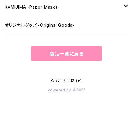
ウィッグメンテナンス -Wig Maintenance-
KAMIJIMA -Paper Masks-
ペーパーマスク -Paper Masks-
オリジナルグッズ -Original Goods-
ペーパーインテリア -Paper Interior-
商品一覧に戻る
© むにむに製作所
Powered by