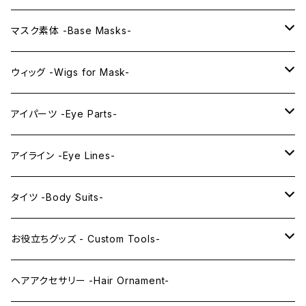
プレミアムマスク素体-Premium base masks-
KAWAII EX series
マスク素体 -Base Masks-
プレミアムウィッグ -Premium Wigs-
KAWAII series
アニメマスク -Anime Masks-
ウィッグ -Wigs for Mask-
プレミアムレンズアイ -Premium Lens eye-
IDOL series
ドールマスク -Doll Masks-
ロング -Long-
アイパーツ -Eye Parts-
PRINCESS series
ミドル -Middle-
レンズアイ -Lens Eyes-
アイライン -Eye Lines-
レンズアイ
KAWAII Little series
クリスタルアイ -Crystal Eyes-
アイラインステッカー -Eye Line Stickers-
タイツ -Body Suits-
レンズアイEX
まゆ毛 -Eyebrows-
全身タイツ -Full Body Suits-
お役立ちグッズ - Custom Tools-
まつ毛 -Eyelash-
上半身タイツ -Upper Body Suits-
カスタム用品 -Custom Tools-
ヘアアクセサリー -Hair Ornament-