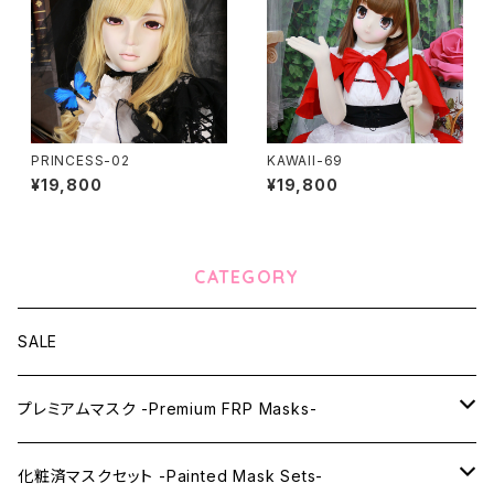
PRINCESS-02
KAWAII-69
¥19,800
¥19,800
CATEGORY
SALE
プレミアムマスク -Premium FRP Masks-
KAWAII PREMIUM Mask & Wig Sets
化粧済マスクセット -Painted Mask Sets-