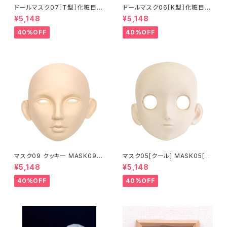
ドールマスク07［T型］化粧目穴
ドールマスク06［K型］化粧目穴
処理済 MASK07 [DOLL T] O
処理 MASK06 [DOLL K] Op
¥5,148
¥5,148
pening eye hole and make
ening eye hole and make
up
up
40%OFF
40%OFF
マスク09 クッキー MASK09
マスク05[クール] MASK05[C
“COOKIE”
OOL]
¥5,148
¥5,148
40%OFF
40%OFF