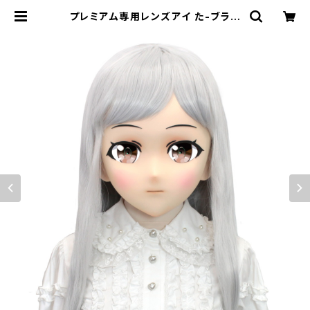
プレミアム専用レンズアイ た-ブラウ
ン Premium Lens Eye TA-Brow
n | むにむに製作所