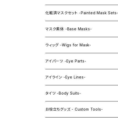
KAWAII PREMIUM Mask & Wig Sets
化粧済マスクセット -Painted Mask Sets
プレミアムマスク素体-Premium base mas
KAWAII EX series
マスク素体 -Base Masks-
プレミアムウィッグ -Premium Wigs-
KAWAII series
アニメマスク -Anime Masks-
ウィッグ -Wigs for Mask-
プレミアムレンズアイ -Premium Lens eye
IDOL series
ドールマスク -Doll Masks-
ロング -Long-
アイパーツ -Eye Parts-
PRINCESS series
ミドル -Middle-
レンズアイ -Lens Eyes-
アイライン -Eye Lines-
レンズアイ
KAWAII Little series
クリスタルアイ -Crystal Eyes-
アイラインステッカー -Eye Line Stickers
タイツ -Body Suits-
レンズアイEX
まゆ毛 -Eyebrows-
全身タイツ -Full Body Suits-
お役立ちグッズ - Custom Tools-