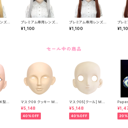
ンズア
プレミアム専用レンズア
プレミアム専用レンズア
プレミ
mium
イ た-ブラウン Premiu
イ た-イエロー Premi
イ た-
¥1,100
¥1,100
¥1,1
Red
m Lens Eye TA-Bro
um Lens Eye TA-Yel
Lens 
wn
low
セール中の商品
K型］
マスク09 クッキー MA
マスク05[クール] MAS
Paper
ASK0
SK09 “COOKIE”
K05[COOL]
月 ea
¥5,148
¥5,148
¥1,4
ening
 make
40%OFF
40%OFF
20%