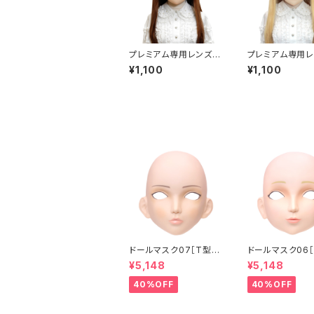
プレミアム専用レンズア
プレミアム専用レ
イ た-パープル Premiu
イ た-レッド Pre
¥1,100
¥1,100
m Lens Eye TA-Pur
Lens Eye TA-
ple
ドールマスク07［T型］
ドールマスク06［
化粧目穴処理済 MASK
化粧目穴処理 M
¥5,148
¥5,148
07 [DOLL T] Openin
6 [DOLL K] Op
g eye hole and mak
eye hole and
40%OFF
40%OFF
e up
up