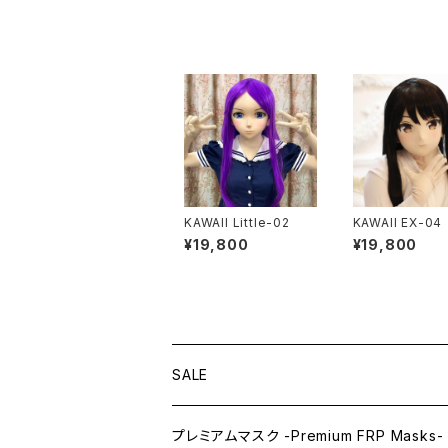
KAWAII Little-02
KAWAII EX-04
¥19,800
¥19,800
SALE
プレミアムマスク -Premium FRP Masks-