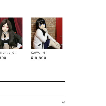
I Little-01
KAWAII-61
800
¥19,800