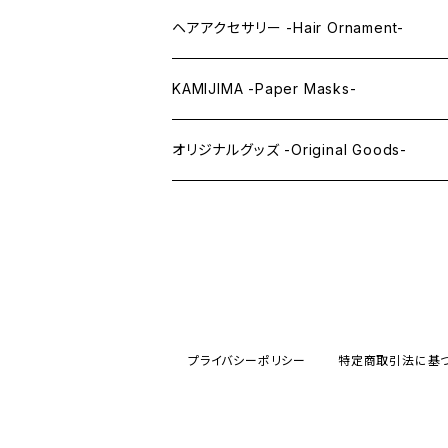
まつ毛 -Eyelash-
上半身タイツ -Upper Body Suits-
カスタム用品 -Custom Tools-
ヘアアクセサリー -Hair Ornament-
ウィッグメンテナンス -Wig Maintenance
KAMIJIMA -Paper Masks-
ペーパーマスク -Paper Masks-
オリジナルグッズ -Original Goods-
ペーパーインテリア -Paper Interior-
プライバシーポリシー
特定商取引法に基