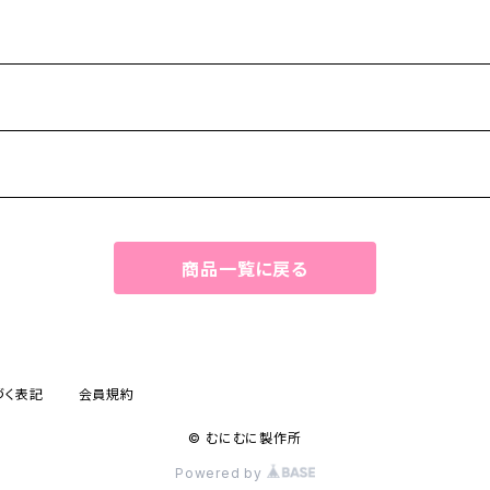
-
商品一覧に戻る
づく表記
会員規約
© むにむに製作所
Powered by