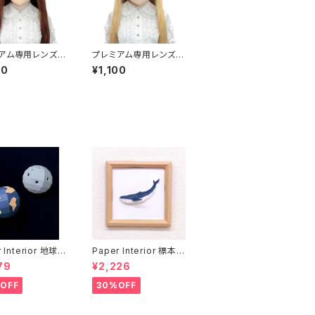
アム専用レンズア
プレミアム専用レンズア
ブルー Premium
イ な-パープル Premi
00
¥1,100
Eye TA-Blue
um Lens Eye NA-Pu
rple
 Interior 地球と
Paper Interior 標本
rth and moon
クジラ specimen wh
79
¥2,226
ale
OFF
30%OFF