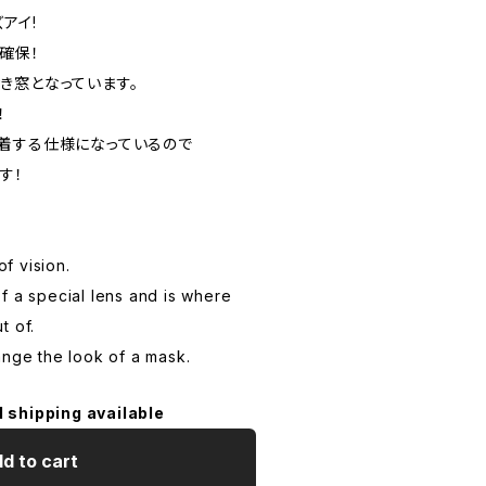
アイ!
確保！
き窓となっています。
！
着する仕様になっているので
す！
Y
of vision.
f a special lens and is where
t of.
ange the look of a mask.
l shipping available
d to cart