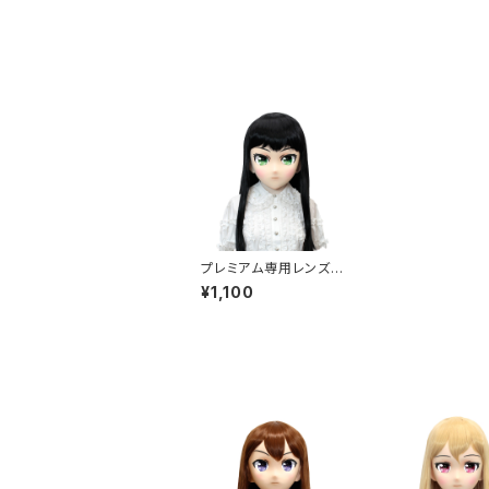
プレミアム専用レンズア
イ た-グリーン Premiu
¥1,100
m Lens Eye TA-Gre
en