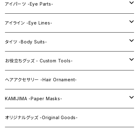
プレミアムレンズアイ -Premium Lens eye-
IDOL series
ドールマスク -Doll Masks-
ロング -Long-
アイパーツ -Eye Parts-
PRINCESS series
ミドル -Middle-
レンズアイ -Lens Eyes-
アイライン -Eye Lines-
レンズアイ
KAWAII Little series
クリスタルアイ -Crystal Eyes-
アイラインステッカー -Eye Line Stickers-
タイツ -Body Suits-
レンズアイEX
まゆ毛 -Eyebrows-
全身タイツ -Full Body Suits-
お役立ちグッズ - Custom Tools-
まつ毛 -Eyelash-
上半身タイツ -Upper Body Suits-
カスタム用品 -Custom Tools-
ヘアアクセサリー -Hair Ornament-
ウィッグメンテナンス -Wig Maintenance-
KAMIJIMA -Paper Masks-
ペーパーマスク -Paper Masks-
オリジナルグッズ -Original Goods-
ペーパーインテリア -Paper Interior-