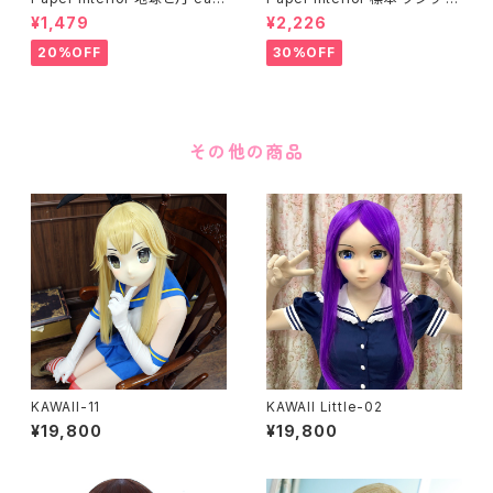
h and moon
pecimen whale
¥1,479
¥2,226
20%OFF
30%OFF
その他の商品
KAWAII-11
KAWAII Little-02
¥19,800
¥19,800