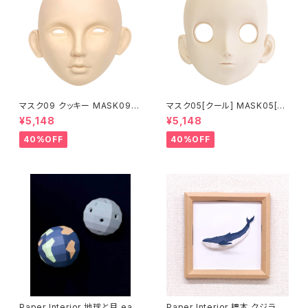
マスク09 クッキー MASK09
マスク05[クール] MASK05[C
“COOKIE”
OOL]
¥5,148
¥5,148
40%OFF
40%OFF
Paper Interior 地球と月 eart
Paper Interior 標本 クジラ s