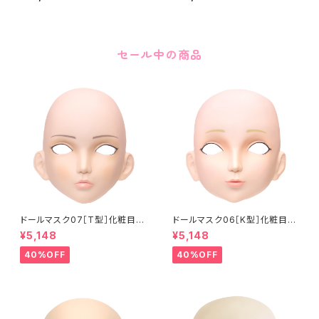
セール中の商品
ドールマスク07［T型］化粧目穴
ドールマスク06［K型］化粧目穴
処理済 MASK07 [DOLL T] O
処理 MASK06 [DOLL K] Op
¥5,148
¥5,148
pening eye hole and make
ening eye hole and make
up
up
40%OFF
40%OFF