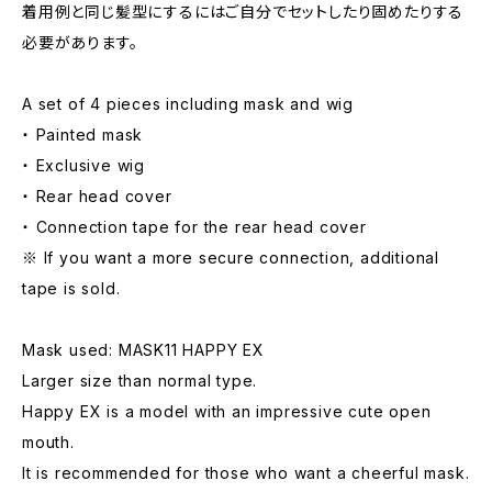
着用例と同じ髪型にするにはご自分でセットしたり固めたりする
必要があります。
A set of 4 pieces including mask and wig
・ Painted mask
・ Exclusive wig
・ Rear head cover
・ Connection tape for the rear head cover
※ If you want a more secure connection, additional
tape is sold.
Mask used: MASK11 HAPPY EX
Larger size than normal type.
Happy EX is a model with an impressive cute open
mouth.
It is recommended for those who want a cheerful mask.