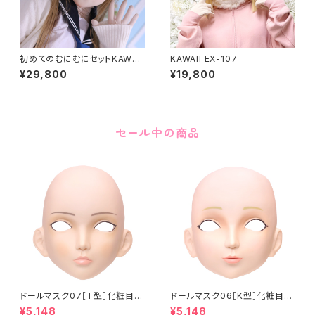
初めてのむにむにセットKAWAII
KAWAII EX-107
EX-15
¥29,800
¥19,800
セール中の商品
ドールマスク07［T型］化粧目穴
ドールマスク06［K型］化粧目穴
処理済 MASK07 [DOLL T] O
処理 MASK06 [DOLL K] Op
¥5,148
¥5,148