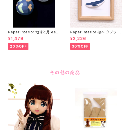
Paper Interior 地球と月 eart
Paper Interior 標本 クジラ s
h and moon
pecimen whale
¥1,479
¥2,226
20%OFF
30%OFF
その他の商品