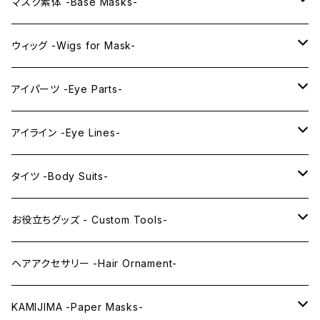
プレミアムマスク素体-Premium base masks-
KAWAII EX series
マスク素体 -Base Masks-
プレミアムウィッグ -Premium Wigs-
KAWAII series
アニメマスク -Anime Masks-
ウィッグ -Wigs for Mask-
プレミアムレンズアイ -Premium Lens eye-
IDOL series
ドールマスク -Doll Masks-
ロング -Long-
アイパーツ -Eye Parts-
PRINCESS series
ミドル -Middle-
レンズアイ -Lens Eyes-
アイライン -Eye Lines-
レンズアイ
KAWAII Little series
クリスタルアイ -Crystal Eyes-
アイラインステッカー -Eye Line Stickers-
タイツ -Body Suits-
レンズアイEX
まゆ毛 -Eyebrows-
全身タイツ -Full Body Suits-
お役立ちグッズ - Custom Tools-
まつ毛 -Eyelash-
上半身タイツ -Upper Body Suits-
カスタム用品 -Custom Tools-
ヘアアクセサリー -Hair Ornament-
ウィッグメンテナンス -Wig Maintenance-
KAMIJIMA -Paper Masks-