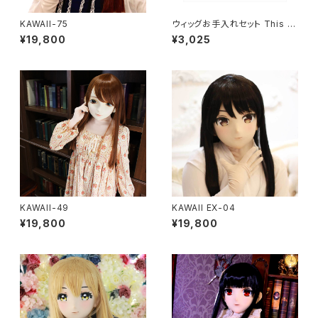
KAWAII-75
ウィッグお手入れセット This it
em can not ship overseas
¥19,800
¥3,025
KAWAII-49
KAWAII EX-04
¥19,800
¥19,800