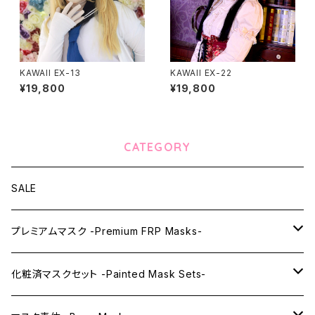
KAWAII EX-13
KAWAII EX-22
¥19,800
¥19,800
CATEGORY
SALE
プレミアムマスク -Premium FRP Masks-
KAWAII PREMIUM Mask & Wig Sets
化粧済マスクセット -Painted Mask Sets-