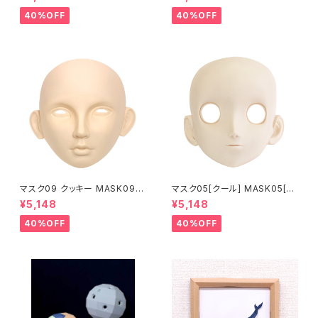
pening eye hole and make
ening eye hole and make
up
up
40%OFF
40%OFF
マスク09 クッキー MASK09
マスク05[クール] MASK05[C
“COOKIE”
OOL]
¥5,148
¥5,148
40%OFF
40%OFF