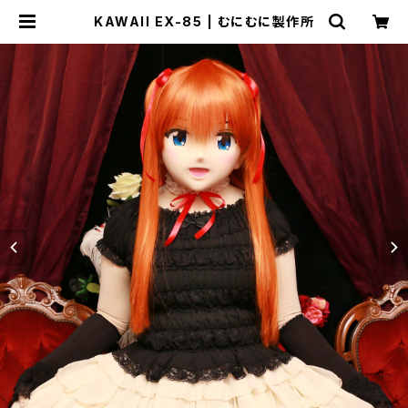
KAWAII EX-85 | むにむに製作所