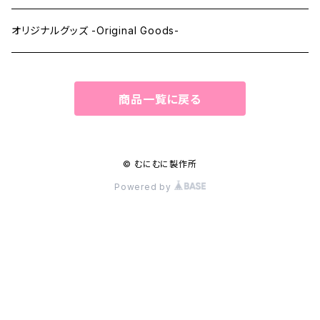
ペーパーマスク -Paper Masks-
オリジナルグッズ -Original Goods-
ペーパーインテリア -Paper Interior-
商品一覧に戻る
© むにむに製作所
Powered by