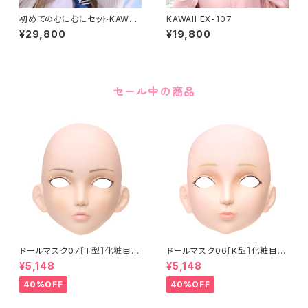
初めてのむにむにセットKAWAII
KAWAII EX-107
EX-15
¥29,800
¥19,800
セール中の商品
ドールマスク07［T型］化粧目穴
ドールマスク06［K型］化粧目穴
処理済 MASK07 [DOLL T] O
処理 MASK06 [DOLL K] Op
¥5,148
¥5,148
pening eye hole and make
ening eye hole and make
up
up
40%OFF
40%OFF