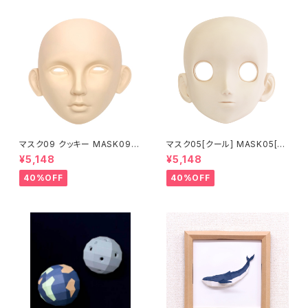
マスク09 クッキー MASK09
マスク05[クール] MASK05[C
“COOKIE”
OOL]
¥5,148
¥5,148
40%OFF
40%OFF