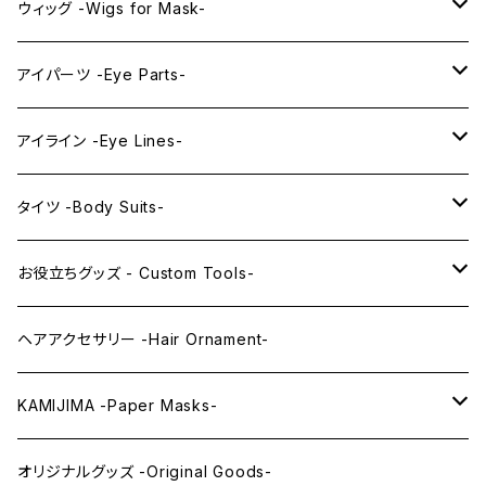
プレミアムウィッグ -Premium Wigs-
KAWAII series
アニメマスク -Anime Masks-
ウィッグ -Wigs for Mask-
プレミアムレンズアイ -Premium Lens eye-
IDOL series
ドールマスク -Doll Masks-
ロング -Long-
アイパーツ -Eye Parts-
PRINCESS series
ミドル -Middle-
レンズアイ -Lens Eyes-
アイライン -Eye Lines-
レンズアイ
KAWAII Little series
クリスタルアイ -Crystal Eyes-
アイラインステッカー -Eye Line Stickers-
タイツ -Body Suits-
レンズアイEX
まゆ毛 -Eyebrows-
全身タイツ -Full Body Suits-
お役立ちグッズ - Custom Tools-
まつ毛 -Eyelash-
上半身タイツ -Upper Body Suits-
カスタム用品 -Custom Tools-
ヘアアクセサリー -Hair Ornament-
ウィッグメンテナンス -Wig Maintenance-
KAMIJIMA -Paper Masks-
ペーパーマスク -Paper Masks-
オリジナルグッズ -Original Goods-