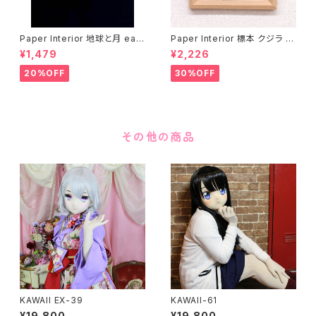
Paper Interior 地球と月 eart
Paper Interior 標本 クジラ s
h and moon
pecimen whale
¥1,479
¥2,226
20%OFF
30%OFF
その他の商品
KAWAII EX-39
KAWAII-61
¥19,800
¥19,800