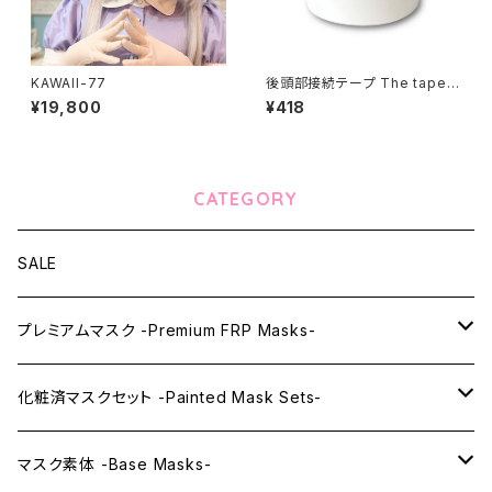
KAWAII-77
後頭部接続テープ The tape o
f connecting back of the h
¥19,800
¥418
ead parts
CATEGORY
SALE
プレミアムマスク -Premium FRP Masks-
KAWAII PREMIUM Mask & Wig Sets
化粧済マスクセット -Painted Mask Sets-
プレミアムマスク素体-Premium base masks-
KAWAII EX series
マスク素体 -Base Masks-