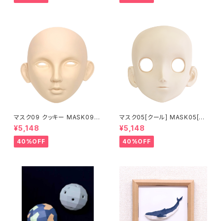
マスク09 クッキー MASK09
マスク05[クール] MASK05[C
“COOKIE”
OOL]
¥5,148
¥5,148
40%OFF
40%OFF