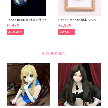
Paper Interior 地球と月 eart
Paper Interior 標本 クジラ s
h and moon
pecimen whale
¥1,479
¥2,226
20%OFF
30%OFF
その他の商品