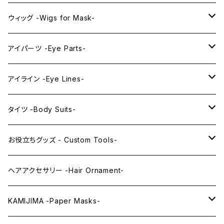
プレミアムウィッグ -Premium Wigs-
KAWAII series
アニメマスク -Anime Masks-
ウィッグ -Wigs for Mask-
プレミアムレンズアイ -Premium Lens eye-
IDOL series
ドールマスク -Doll Masks-
ロング -Long-
アイパーツ -Eye Parts-
PRINCESS series
ミドル -Middle-
レンズアイ -Lens Eyes-
アイライン -Eye Lines-
レンズアイ
KAWAII Little series
クリスタルアイ -Crystal Eyes-
アイラインステッカー -Eye Line Stickers-
タイツ -Body Suits-
レンズアイEX
まゆ毛 -Eyebrows-
全身タイツ -Full Body Suits-
お役立ちグッズ - Custom Tools-
まつ毛 -Eyelash-
上半身タイツ -Upper Body Suits-
カスタム用品 -Custom Tools-
ヘアアクセサリー -Hair Ornament-
ウィッグメンテナンス -Wig Maintenance-
KAMIJIMA -Paper Masks-