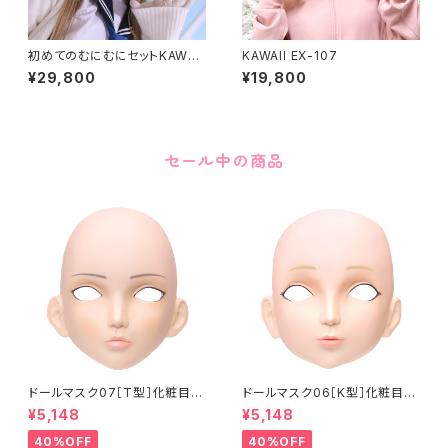
初めてのむにむにセットKAWAII
KAWAII EX-107
EX-15
¥29,800
¥19,800
セール中の商品
ドールマスク07［T型］化粧目穴
ドールマスク06［K型］化粧目穴
処理済 MASK07 [DOLL T] O
処理 MASK06 [DOLL K] Op
¥5,148
¥5,148
pening eye hole and make
ening eye hole and make
up
up
40%OFF
40%OFF