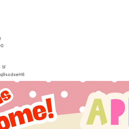
0
00
1F
61q9sodxeH6