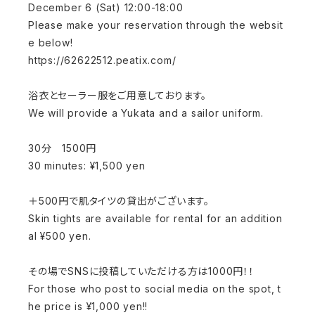
December 6 (Sat) 12:00-18:00
Please make your reservation through the websit
e below!
https://62622512.peatix.com/
浴衣とセーラー服をご用意しております。
We will provide a Yukata and a sailor uniform.
30分 1500円
30 minutes: ¥1,500 yen
＋500円で肌タイツの貸出がございます。
Skin tights are available for rental for an addition
al ¥500 yen.
その場でSNSに投稿していただける方は1000円！！
For those who post to social media on the spot, t
he price is ¥1,000 yen!!